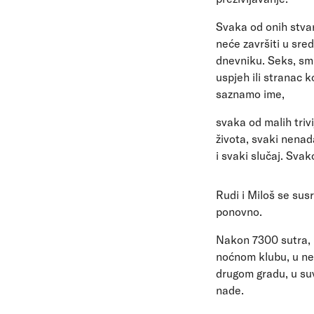
Svaka od onih stvar
neće završiti u sre
dnevniku. Seks, smi
uspjeh ili stranac 
saznamo ime,
svaka od malih trivi
života, svaki nenad
i svaki slučaj. Svak
Rudi i Miloš se sus
ponovno.
Nakon 7300 sutra,
noćnom klubu, u n
drugom gradu, u su
nade.