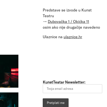
Predstave se izvode u Kunst
Teatru
→
Dubovačka 1 / Okićka 11
osim ako nije drugačije navedeno
Ulaznice na
ulaznice.hr
KunstTeatar Newsletter: