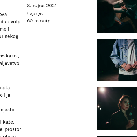
8. rujna 2021.
hova
trajanje:
60 minuta
eđu života
ume i
 i nekog
mo kasni,
aljevstvo
anata.
 i ja.
mjesto.
I kaže,
e, prostor
 protoka