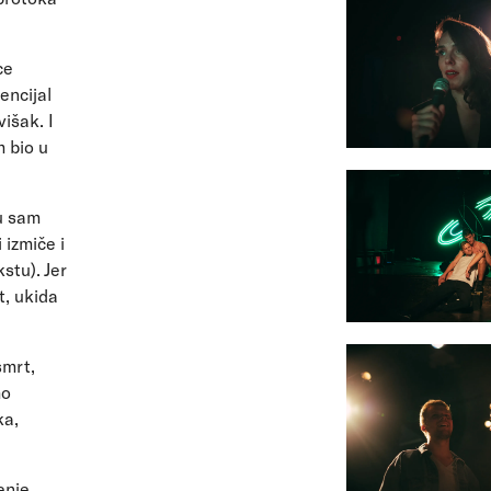
ce
encijal
višak. I
 bio u
u sam
 izmiče i
stu). Jer
t, ukida
smrt,
mo
ka,
enje