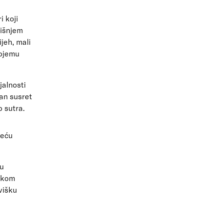
i koji
dišnjem
jeh, mali
kojemu
jalnosti
an susret
o sutra.
reću
 u
ekom
višku