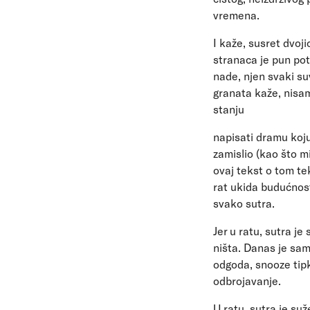
vremena.
I kaže, susret dvoji
stranaca je pun pot
nade, njen svaki su
granata kaže, nisam
stanju
napisati dramu koj
zamislio (kao što mi
ovaj tekst o tom tek
rat ukida budućnos
svako sutra.
Jer u ratu, sutra je 
ništa. Danas je sa
odgoda, snooze tip
odbrojavanje.
U ratu, sutra je suž