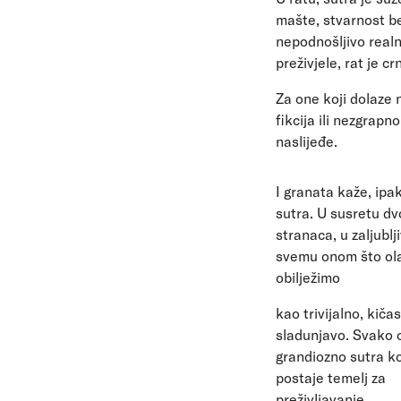
mašte, stvarnost b
nepodnošljivo realn
preživjele, rat je cr
Za one koji dolaze
fikcija ili nezgrapno
naslijeđe.
I granata kaže, ipak
sutra. U susretu dv
stranaca, u zaljublj
svemu onom što ol
obilježimo
kao trivijalno, kičast
sladunjavo. Svako 
grandiozno sutra ko
postaje temelj za
preživljavanje.