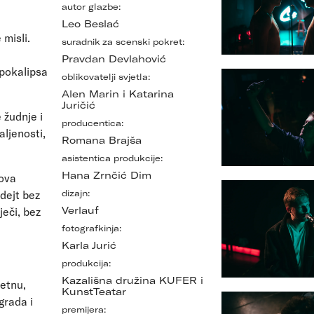
autor glazbe:
Leo Beslać
 misli.
suradnik za scenski pokret:
Pravdan Devlahović
apokalipsa
oblikovatelji svjetla:
Alen Marin i Katarina
Juričić
 žudnje i
producentica:
aljenosti,
Romana Brajša
asistentica produkcije:
Hana Zrnčić Dim
hova
 dejt bez
dizajn:
Verlauf
ječi, bez
fotografkinja:
Karla Jurić
produkcija:
Kazališna družina KUFER i
retnu,
KunstTeatar
grada i
premijera: