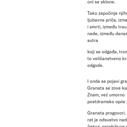
oni se sklone.
Tako započinje nji
ljubavna priča, izm
i smrti, između tra
nade, između danas
sutra
koji se odgađa, tro
to veličanstveno kr
odgode.
I onda se pojavi gr
Granata se zove kao
Znam, već umorno
postdramsko opće 
Granata progovori. 
rat je odsustvo nad
čistog, neizdrživog