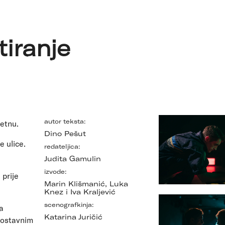
tiranje
autor teksta:
retnu.
Dino Pešut
e ulice.
redateljica:
.
Judita Gamulin
izvode:
 prije
Marin Klišmanić, Luka
Knez i Iva Kraljević
scenografkinja:
a
Katarina Juričić
nostavnim