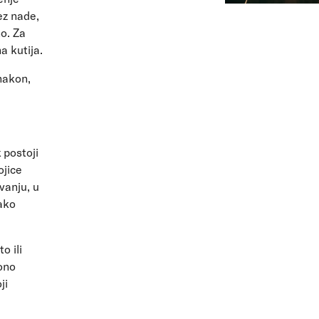
ez nade,
o. Za
na kutija.
 nakon,
 postoji
ojice
ivanju, u
ako
o ili
ono
ji