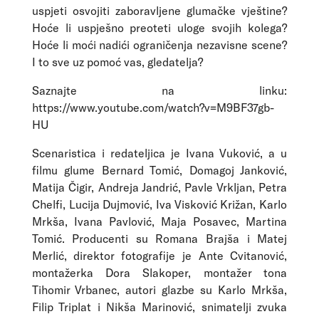
uspjeti osvojiti zaboravljene glumačke vještine?
Hoće li uspješno preoteti uloge svojih kolega?
Hoće li moći nadići ograničenja nezavisne scene?
I to sve uz pomoć vas, gledatelja?
Saznajte na linku:
https://www.youtube.com/watch?v=M9BF37gb-
HU
Scenaristica i redateljica je Ivana Vuković, a u
filmu glume Bernard Tomić, Domagoj Janković,
Matija Čigir, Andreja Jandrić, Pavle Vrkljan, Petra
Chelfi, Lucija Dujmović, Iva Visković Križan, Karlo
Mrkša, Ivana Pavlović, Maja Posavec, Martina
Tomić. Producenti su Romana Brajša i Matej
Merlić, direktor fotografije je Ante Cvitanović,
montažerka Dora Slakoper, montažer tona
Tihomir Vrbanec, autori glazbe su Karlo Mrkša,
Filip Triplat i Nikša Marinović, snimatelji zvuka