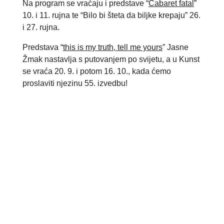
Na program se vraćaju i predstave “
Cabaret fatal
”
10. i 11. rujna te “
Bilo bi šteta da biljke krepaju
” 26.
i 27. rujna.
Predstava “
this is my truth, tell me yours
” Jasne
Žmak nastavlja s putovanjem po svijetu, a u Kunst
se vraća 20. 9. i potom 16. 10., kada ćemo
proslaviti njezinu 55. izvedbu!