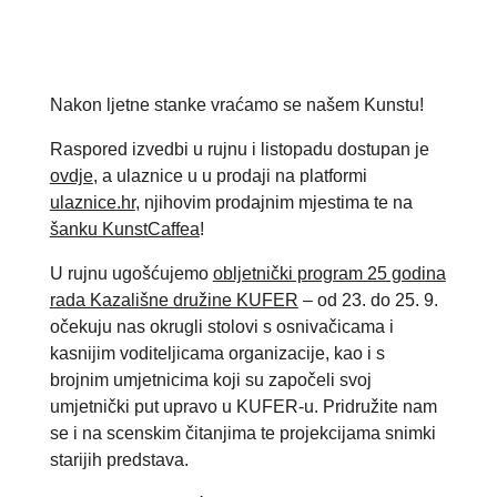
Nakon ljetne stanke vraćamo se našem Kunstu!
Raspored izvedbi u rujnu i listopadu dostupan je
ovdje
, a ulaznice u u prodaji na platformi
ulaznice.hr
, njihovim prodajnim mjestima te na
šanku KunstCaffea
!
U rujnu ugošćujemo
obljetnički program 25 godina
rada Kazališne družine KUFER
– od 23. do 25. 9.
očekuju nas okrugli stolovi s osnivačicama i
kasnijim voditeljicama organizacije, kao i s
brojnim umjetnicima koji su započeli svoj
umjetnički put upravo u KUFER-u. Pridružite nam
se i na scenskim čitanjima te projekcijama snimki
starijih predstava.